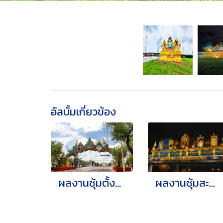
อัลบั้มเกี่ยวข้อง
ผลงานซุ้มตั้งพื้น ซุ้มคร่อมถนน (บริเวณถนนราชดำเนิน)
ผลงานซุ้มสะพานลอยเฉลิมพระเกียรติ เทศบาลนครนนทบุรี