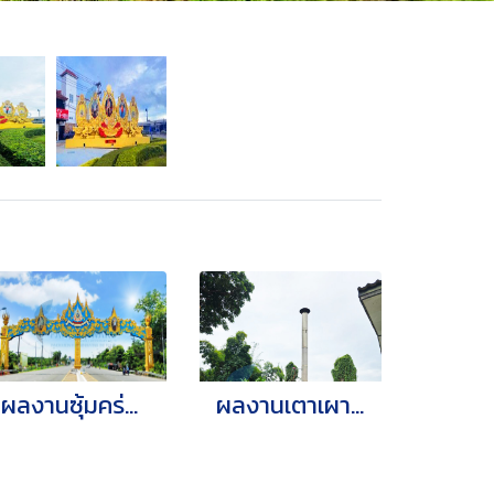
ผลงานซุ้มคร่อมถนนเฉลิมพระเกียรติ แบบโยธา 2567
ผลงานเตาเผาขยะ ปลอดมลพิษ