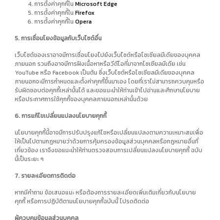
การตั้งค่าคุกกี้ใน
Microsoft Edge
การตั้งค่าคุกกี้ใน
Firefox
การตั้งค่าคุกกี้ใน
Opera
5. การเชื่อมโยงข้อมูลกับเว็บไซต์อื่น
เว็บไซต์ของเราอาจมีการเชื่อมโยงไปยังเว็บไซต์หรือโซเชียลมีเดียของบุคคล
ภายนอก รวมถึงอาจมีการฝังเนื้อหาหรือวีดีโอที่มาจากโซเชียลมีเดีย เช่น
YouTube หรือ Facebook เป็นต้น ซึ่งเว็บไซต์หรือโซเชียลมีเดียของบุคคล
ภายนอกจะมีการกำหนดและตั้งค่าคุกกี้ขึ้นมาเอง โดยที่เราไม่สามารถควบคุมหรือ
รับผิดชอบต่อคุกกี้เหล่านั้นได้ และขอแนะนำให้ท่านเข้าไปอ่านและศึกษานโยบาย
หรือประกาศการใช้คุกกี้ของบุคคลภายนอกเหล่านั้นด้วย
6. การแก้ไขเปลี่ยนแปลงนโยบายคุกกี้
นโยบายคุกกี้นี้อาจมีการปรับปรุงแก้ไขหรือเปลี่ยนแปลงตามความเหมาะสมเพื่อ
ให้เป็นไปตามกฎหมายว่าด้วยการคุ้มครองข้อมูลส่วนบุคคลหรือกฎหมายอื่นที่
เกี่ยวข้อง เราจึงขอแนะนำให้ท่านตรวจสอบการเปลี่ยนแปลงนโยบายคุกกี้ ฉบับ
นี้เป็นระยะ ๆ
7. รายละเอียดการติดต่อ
หากมีคำถาม ข้อเสนอแนะ หรือต้องการรายละเอียดเพิ่มเติมเกี่ยวกับนโยบาย
คุกกี้ หรือการปฏิบัติตามนโยบายคุกกี้ฉบับนี้ โปรดติดต่อ
ผู้ควบคุมข้อมูลส่วนบุคคล