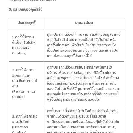
3. ประเภทของคุกกี้ที่ใช้
ประเภทคุกกี้
รายละเอียด
คุกกี้ประเภทนี้ช่วยให้ท่านสามารถเข้าถึงข้อมูลและใช้
1. คุกกี้ที่มีความ
งานเว็บไซต์ได้ เช่น การลงชื่อเข้าใช้เว็บไซต์ หรือ
จำเป็น (Strictly
การสั่งซื้อสินค้า เพื่อให้เว็บไซต์สามารถทำงานได้
Necessary
เป็นปกติ มีความปลอดภัย ซึ่งท่านจะไม่สามารถปิด
Cookies)
การใช้งานของคุกกี้ประเภทนี้ได้
คุกกี้ประเภทนี้ช่วยเสริมประสิทธิภาพในการใช้
2. คุกกี้เพื่อการ
บริการ เพื่อรวบรวมข้อมูลทางสถิติเกี่ยวกับการ
วิเคราะห์และ
สนใจและพฤติกรรมการเยี่ยมชมเว็บไซต์ อีกทั้งยัง
ประเมินผลการใช้
ใช้ข้อมูลนี้เพื่อการปรับปรุงและพัฒนาการทำงาน
งาน
ของเว็บไซต์เพื่อให้มีคุณภาพดีขึ้นและมีความเหมาะ
(Performance
สมมากขึ้น ในส่วนของข้อมูลที่คุกกี้ที่เก็บรวบรวมนี้
Cookies)
จะเป็นข้อมูลที่ไม่สามารถระบุตัวตนได้
คุกกี้ประเภทนี้จะช่วยให้เว็บไซต์ จดจำตัวเลือกต่าง
3. คุกกี้เพื่อการใช้
ๆ ที่ท่านได้ตั้งค่าไว้และปรับเปลี่ยนไปตาม
งานเว็บไซต์
พฤติกรรมและความพึงพอใจของผู้ใช้เว็บไซต์ เช่น
(Function
จดจำการล็อกอินของท่าน ,จดจำการตั้งค่าภาษา,
Cookies)
จดจำสินค้าล่าสุดที่ท่านเคยดู เพื่ออำนวยความ