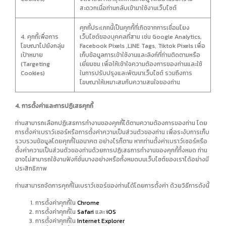
สะดวกเมื่อท่านกลับเข้ามาใช้งานเว็บไซต์
คุกกี้ประเภทนี้เป็นคุกกี้ที่เกิดจากการเชื่อมโยง
4. คุกกี้เพื่อการ
เว็บไซต์ของบุคคลที่สาม เช่น Google Analytics,
โฆษณาไปยังกลุ่ม
Facebook Pixels ,LINE Tags, Tiktok Pixels เพื่อ
เป้าหมาย
เก็บข้อมูลการเข้าใช้งานและลิงก์ที่ท่านติดตามหรือ
(Targeting
เยี่ยมชม เพื่อให้เข้าใจความต้องการของท่านและใช้
Cookies)
ในการปรับปรุงและพัฒนาเว็บไซต์ รวมถึงการ
โฆษณาให้เหมาะสมกับความสนใจของท่าน
4. การตั้งค่าและการปฏิเสธคุกกี้
ท่านสามารถเลือกปฏิเสธการทำงานของคุกกี้ได้ตามความต้องการของท่าน โดย
การตั้งค่าเบราว์เซอร์หรือการตั้งค่าความเป็นส่วนตัวของท่าน เพื่อระงับการเก็บ
รวบรวมข้อมูลโดยคุกกี้ในอนาคต อย่างไรก็ตาม หากท่านตั้งค่าเบราว์เซอร์หรือ
ตั้งค่าความเป็นส่วนตัวของท่านด้วยการปฏิเสธการทำงานของคุกกี้ทั้งหมด ท่าน
อาจไม่สามารถใช้งานฟังก์ชั่นบางอย่างหรือทั้งหมดบนเว็บไซต์ของเราได้อย่างมี
ประสิทธิภาพ
ท่านสามารถจัดการคุกกี้ในเบราว์เซอร์ของท่านได้โดยการตั้งค่า ด้วยวิธีการดังนี้
การตั้งค่าคุกกี้ใน
Chrome
การตั้งค่าคุกกี้ใน
Safari
และ
iOS
การตั้งค่าคุกกี้ใน
Internet Explorer