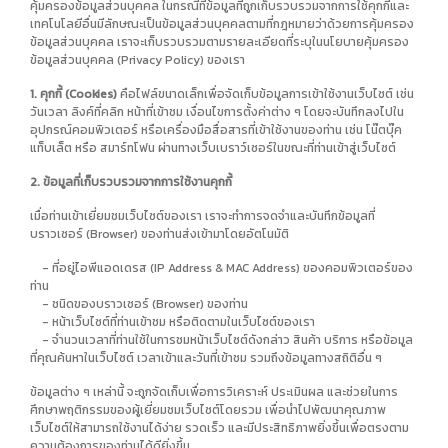
คุ้มครองข้อมูลส่วนบุคคล ในกรณีที่ข้อมูลที่ถูกเก็บรวบรวมจากการใช้คุกกี้และ
เทคโนโลยีอื่นมีลักษณะเป็นข้อมูลส่วนบุคคลตามที่กฎหมายว่าด้วยการคุ้มครอง
ข้อมูลส่วนบุคคล เราจะเก็บรวบรวมตามรายละเอียดที่ระบุในนโยบายคุ้มครอง
ข้อมูลส่วนบุคคล (Privacy Policy) ของเรา
1. คุกกี้ (Cookies)
คือไฟล์ขนาดเล็กเพื่อจัดเก็บข้อมูลการเข้าใช้งานเว็บไซต์ เช่น
วันเวลา ลิงค์ที่คลิก หน้าที่เข้าชม เงื่อนไขการตั้งค่าต่าง ๆ โดยจะบันทึกลงไปใน
อุปกรณ์คอมพิวเตอร์ หรือเครื่องมือสื่อสารที่เข้าใช้งานของท่าน เช่น โน๊ตบุ๊ค
แท็บเล็ต หรือ สมาร์ทโฟน ผ่านทางเว็บเบราว์เซอร์ในขณะที่ท่านเข้าสู่เว็บไซต์
2. ข้อมูลที่เก็บรวบรวมจากการใช้งานคุกกี้
เมื่อท่านเข้าเยี่ยมชมเว็บไซต์ของเรา เราจะทำการจดจำและบันทึกข้อมูลที่
บราวเซอร์ (Browser) ของท่านส่งเข้ามาโดยอัตโนมัติ
- ที่อยู่ไอพีแอดเดรส (IP Address & MAC Address) ของคอมพิวเตอร์ของ
ท่าน
- ชนิดของบราวเซอร์ (Browser) ของท่าน
- หน้าเว็บไซต์ที่ท่านเข้าชม หรือติดตามในเว็บไซต์ของเรา
- จำนวนเวลาที่ท่านใช้ในการชมหน้าเว็บไซต์ดังกล่าว สินค้า บริการ หรือข้อมูล
ที่คุณค้นหาในเว็บไซต์ เวลาเข้าและวันที่เข้าชม รวมถึงข้อมูลทางสถิติอื่น ๆ
ข้อมูลต่าง ๆ เหล่านี้ จะถูกจัดเก็บเพื่อการวิเคราะห์ ประเมินผล และช่วยในการ
ศึกษาพฤติกรรมของผู้เยี่ยมชมเว็บไซต์โดยรวม เพื่อนำไปพัฒนาคุณภาพ
เว็บไซต์ให้สามารถใช้งานได้ง่าย รวดเร็ว และมีประสิทธิภาพยิ่งขึ้นเพื่อตรงตาม
ความต้องการของท่านได้ดียิ่งขึ้น