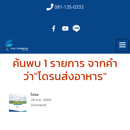
081-135-0333
ค้นพบ 1 รายการ จากคำ
ว่า"โดรนส่งอาหาร"
โดรน
26 ก.ย. 2565
(Content)