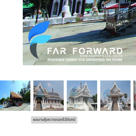
ผลงานซุ้มถวายดอกไม้จันทน์